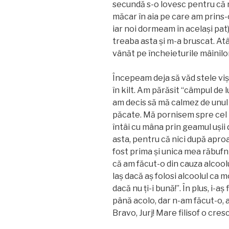
secundă s-o lovesc pentru că n
măcar în aia pe care am prins-o
iar noi dormeam în același pat
treaba asta și m-a bruscat. At
vânăt pe încheieturile mâinilor
Începeam deja să văd stele viș
în kilt. Am părăsit “câmpul de 
am decis să mă calmez de unul s
păcate. Mă pornisem spre cel 
întâi cu mâna prin geamul ușii 
asta, pentru că nici după aproa
fost prima și unica mea răbufn
că am făcut-o din cauza alcool
laș dacă aș folosi alcoolul ca 
dacă nu ți-i bună!”. În plus, i-a
până acolo, dar n-am făcut-o,
Bravo, Jurj! Mare filisof o cre