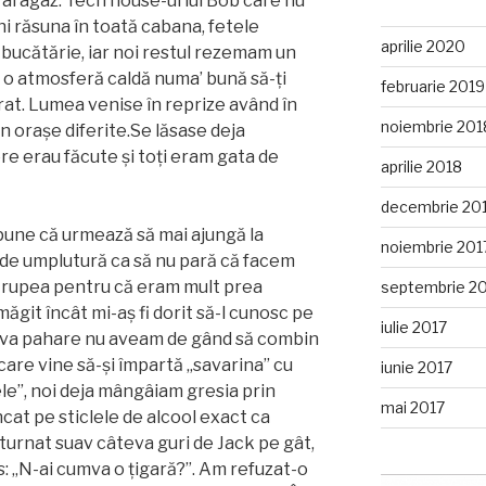
aragaz. Tech house-ul lui Bob care nu
i răsuna în toată cabana, fetele
aprilie 2020
 bucătărie, iar noi restul rezemam un
 o atmosferă caldă numa’ bună să-ți
februarie 2019
gurat. Lumea venise în reprize având în
noiembrie 201
 orașe diferite.Se lăsase deja
re erau făcute și toți eram gata de
aprilie 2018
decembrie 20
pune că urmează să mai ajungă la
noiembrie 201
de umplutură ca să nu pară că facem
e rupea pentru că eram mult prea
septembrie 2
git încât mi-aș fi dorit să-l cunosc pe
iulie 2017
teva pahare nu aveam de gând să combin
care vine să-și împartă „savarina” cu
iunie 2017
le”, noi deja mângâiam gresia prin
mai 2017
ncat pe sticlele de alcool exact ca
 turnat suav câteva guri de Jack pe gât,
s: „N-ai cumva o țigară?”. Am refuzat-o