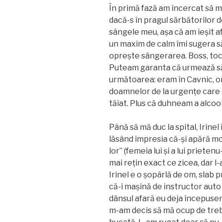
În primă fază am încercat să 
dacă-s în pragul sărbătorilor de
sângele meu, așa că am ieșit a
un maxim de calm îmi sugera să
oprește sângerarea. Boss, to
Puteam garanta că urmează să
următoarea: eram în Cavnic, or
doamnelor de la urgențe care
tăiat. Plus că duhneam a alcool
Până să mă duc la spital, Irine
lăsând impresia că-și apără m
lor” (femeia lui și a lui prieten
mai rețin exact ce zicea, dar l
Irinel e o șopârlă de om, slab p
că-i mașină de instructor auto 
dânsul afară eu deja începuse
m-am decis să mă ocup de trebur