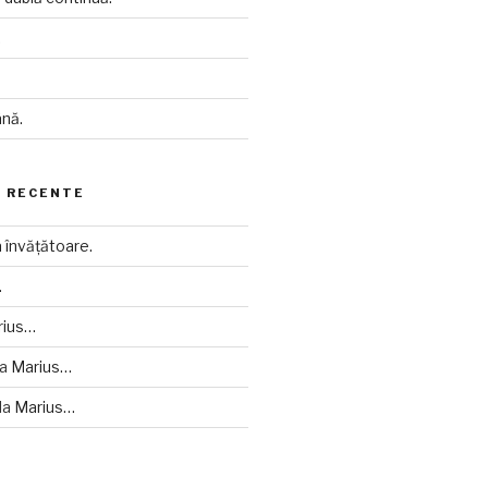
.
nă.
 RECENTE
învățătoare.
…
rius…
la
Marius…
la
Marius…