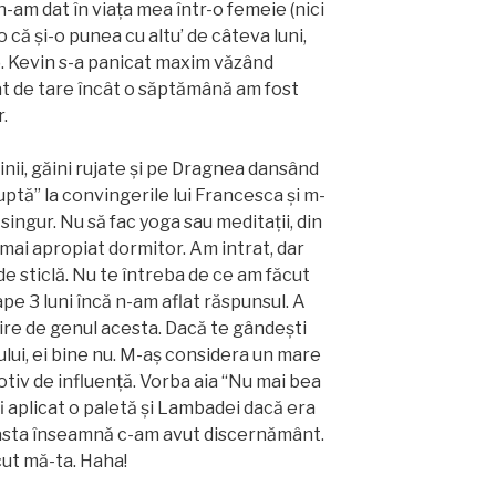
-am dat în viața mea într-o femeie (nici
 că și-o punea cu altu’ de câteva luni,
). Kevin s-a panicat maxim văzând
ât de tare încât o săptămână am fost
.
inii, găini rujate și pe Dragnea dansând
luptă” la convingerile lui Francesca și m-
ingur. Nu să fac yoga sau meditații, din
mai apropiat dormitor. Am intrat, dar
de sticlă. Nu te întreba de ce am făcut
pe 3 luni încă n-am aflat răspunsul. A
ire de genul acesta. Dacă te gândești
ului, ei bine nu. M-aș considera un mare
motiv de influență. Vorba aia “Nu mai bea
ș fi aplicat o paletă și Lambadei dacă era
 asta înseamnă c-am avut discernământ.
scut mă-ta. Haha!