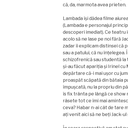
că, da, marmota avea prieten.
Lambada își dădea filme aiurea 
(Lambada e personajul principa
descoperi imediat). Ce teatru ie
acolo să ne lase pe noi fără Jac
zadar îi explicam distinsei că p
sau a patului, că nu înțelegea
schizofrenică sau studentă la 
și-au făcut apariția și Irinel c
depărtare că-i mai ușor cu juma
proaspăt scăpată din bătaia pu
împușcată, nu la propriu din pă
îs fix trânta pe lângă ce sho
râsete tot ce îmi mai amintesc 
ceva? Habar n-ai cât de tare m
ați venit aici să ne beți Jack-ul 