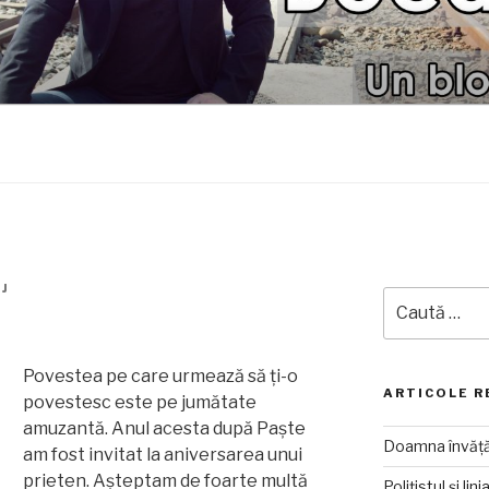
LUI JURJ
RJ
Caută
după:
Povestea pe care urmează să ți-o
ARTICOLE R
povestesc este pe jumătate
amuzantă. Anul acesta după Paște
Doamna învăță
am fost invitat la aniversarea unui
prieten. Așteptam de foarte multă
Polițistul și lin