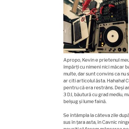
Apropo, Kevin e prietenul meu 
împărți cu nimeni nici măcar b
multe, dar sunt convins ca nu 
ar citi articolul ăsta. Hahaha!
pentru că era restrâns. Deși am
3 DJ, băutură cu grad mediu, m
belșug și lume faină.
Se întâmpla la câteva zile după
sus în țara asta, în Cavnic nin