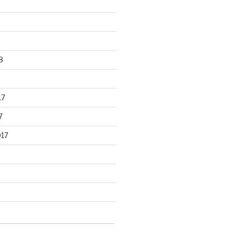
8
17
7
017