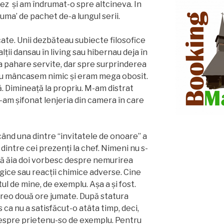
ez și am îndrumat-o spre altcineva. În
i juma’ de pachet de-a lungul serii.
icate. Unii dezbăteau subiecte filosofice
alții dansau în living sau hibernau deja în
 pahare servite, dar spre surprinderea
nu mâncasem nimic și eram mega obosit.
. Dimineață la propriu. M-am distrat
n-am șifonat lenjeria din camera în care
ând una dintre “invitatele de onoare” a
 dintre cei prezenți la chef. Nimeni nu s-
că ăia doi vorbesc despre nemurirea
ogice sau reacții chimice adverse. Cine
stul de mine, de exemplu. Așa a și fost.
 vreo două ore jumate. După statura
s ca nu a satisfăcut-o atâta timp, deci,
i despre prietenu-so de exemplu. Pentru