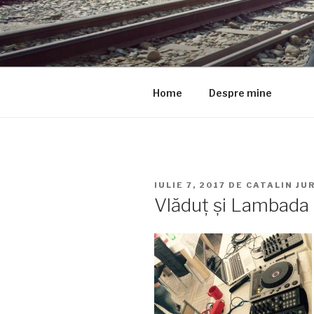
Sari
la
BOCANCII 
conținut
Un blog cu, și despre oameni.
Home
Despre mine
PUBLICAT
IULIE 7, 2017
DE
CATALIN JU
PE
Vlăduț și Lambada