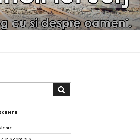
Căutare
ECENTE
toare.
ia dublă continuă.