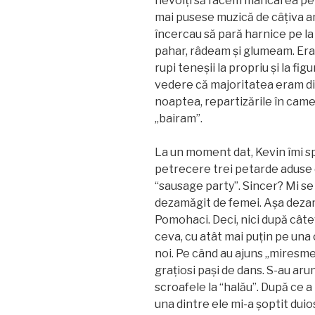
nevoiți să facem mâncarea pe 
mai pusese muzică de câțiva an
încercau să pară harnice pe la
pahar, râdeam și glumeam. Era
rupi teneșii la propriu și la fi
vedere că majoritatea eram din
noaptea, repartizările în came
„bairam”.
La un moment dat, Kevin îmi s
petrecere trei petarde aduse 
“sausage party”. Sincer? Mi s
dezamăgit de femei. Așa dezamă
Pomohaci. Deci, nici după câ
ceva, cu atât mai puțin pe una 
noi. Pe când au ajuns „miresme
grațiosi pași de dans. S-au aru
scroafele la “halău”. După ce a
una dintre ele mi-a șoptit duio