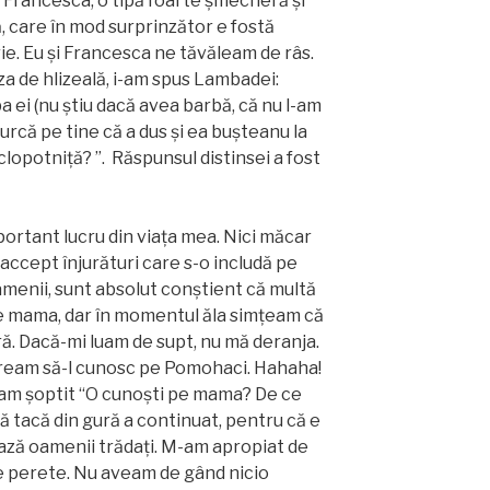
 Francesca, o tipă foarte șmecheră și
, care în mod surprinzător e fostă
ărie. Eu și Francesca ne tăvăleam de râs.
a de hlizeală, i-am spus Lambadei:
a ei (nu știu dacă avea barbă, că nu l-am
curcă pe tine că a dus și ea bușteanu la
 clopotniță? ”. Răspunsul distinsei a fost
ortant lucru din viața mea. Nici măcar
accept înjurături care s-o includă pe
amenii, sunt absolut conștient că multă
 mama, dar în momentul ăla simțeam că
ră. Dacă-mi luam de supt, nu mă deranja.
oream să-l cunosc pe Pomohaci. Hahaha!
i-am șoptit “O cunoști pe mama? De ce
c să tacă din gură a continuat, pentru că e
ază oamenii trădați. M-am apropiat de
re perete. Nu aveam de gând nicio