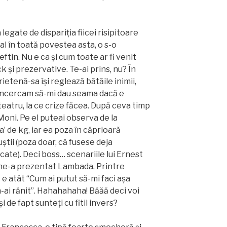
legate de dispariția fiicei risipitoare
l în toată povestea asta, o s-o
ftin. Nu e ca și cum toate ar fi venit
k și prezervative. Te-ai prins, nu? În
rietenă-sa își reglează bătăile inimii,
. Încercam să-mi dau seama dacă e
teatru, la ce crize făcea. După ceva timp
u Moni. Pe el puteai observa de la
’ de kg, iar ea poza în căprioară
știi (poza doar, că fusese deja
cate). Deci boss… scenariile lui Ernest
w ne-a prezentat Lambada. Printre
e atât “Cum ai putut să-mi faci așa
-ai rănit”. Hahahahaha! Băăă deci voi
și de fapt sunteți cu fitil invers?