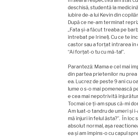
În seara respectivă am stat cu
deschisă, studentă la medicină
iubire de-a lui Kevin din copil
După ce ne-am terminat repriz
„Fata și-a făcut treaba pe barb
întrebat pe Irinel). Cu ce te în
castor sau a forțat intrarea în
“Ai forțat-o tu cu mă-ta!”.
Paranteză: Mama e cel mai imp
din partea prietenilor nu prea 
ea. Lucrez de peste 9 ani cu o
lume o s-o mai pomenească pe
e cea mai nepotrivită înjurătu
Tocmai ce ți-am spus că-mi d
Am luat-o tandru de umeri și 
mă înjuri în felul ăsta?”. În lo
absolut normal, așa reactione
ea și am împins-o cu capul sp