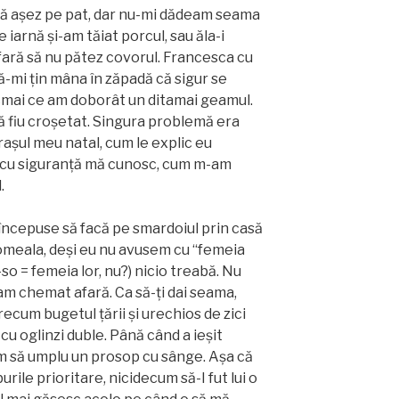
mă așez pe pat, dar nu-mi dădeam seama
 iarnă și-am tăiat porcul, sau ăla-i
fară să nu pătez covorul. Francesca cu
-mi țin mâna în zăpadă că sigur se
cmai ce am doborât un ditamai geamul.
 fiu croșetat. Singura problemă era
așul meu natal, cum le explic eu
 cu siguranță mă cunosc, cum m-am
.
l începuse să facă pe smardoiul prin casă
omeala, deși eu nu avusem cu “femeia
u-so = femeia lor, nu?) nicio treabă. Nu
-am chemat afară. Ca să-ți dai seama,
recum bugetul țării și urechios de zici
cu oglinzi duble. Până când a ieșit
m să umplu un prosop cu sânge. Așa că
ile prioritare, nicidecum să-I fut lui o