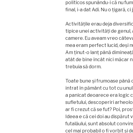
politicos spunându-i că nu fum
final, i-a dat Adi. Nu o țigară, c
Activitățile erau deja diversif
tipice unei activități de genul, 
camere. Eu aveam vreo câteva
mea eram perfect lucid, deși 
Am ținut-o lanț până dimineață
atât de bine încât nici măcar 
trebuia să dorm.
Toate bune și frumoase până c
intrat în pământ cu tot cu unul
a panicat deoarece era logic 
sufletului, descoperiri arheol
ar fi crezut că se fut? Poi, pro
Ideea e că cei doi au dispărut
futalăului, sunt absolut convin
cel mai probabil o fi vorbit ș