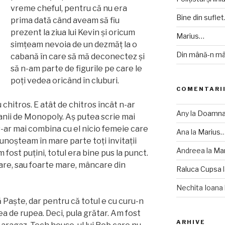
vreme cheful, pentru că nu era
Bine din suflet
prima dată când aveam să fiu
prezent la ziua lui Kevin și oricum
Marius…
simțeam nevoia de un dezmăț la o
Din mână-n mâ
cabană în care să mă deconectez și
să n-am parte de figurile pe care le
poți vedea oricând în cluburi.
COMENTARII
chitros. E atât de chitros încât n-ar
Any
la
Doamna 
anii de Monopoly. Aș putea scrie mai
s-ar mai combina cu el nicio femeie care
Ana
la
Marius
 Cunoșteam în mare parte toți invitații
Andreea
la
Ma
 fost puțini, totul era bine pus la punct.
are, sau foarte mare, mâncare din
Raluca Cupsa
Nechita Ioana
 Paște, dar pentru că totul e cu curu-n
gea de rupea. Deci, pula grătar. Am fost
ARHIVE