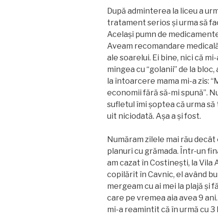
După adminterea la liceu a ur
tratament serios și urma să fac
Același pumn de medicamente, 
Aveam recomandare medicală 
ale soarelui. Ei bine, nici că 
mingea cu “golanii” de la bloc, 
la întoarcere mama mi-a zis: “
economii fără să-mi spună”. Nu
sufletul îmi șoptea că urma să
uit niciodată. Așa a și fost.
Număram zilele mai rău decât 
planuri cu grămada. Într-un fi
am cazat în Costinești, la Vila
copilărit în Cavnic, el având bu
mergeam cu ai mei la plajă și 
care pe vremea aia avea 9 ani
mi-a reamintit că în urmă cu 