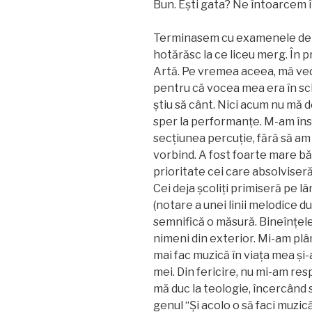
Bun. Ești gata? Ne întoarcem 
Terminasem cu examenele de sf
hotărăsc la ce liceu merg. În p
Artă. Pe vremea aceea, mă ve
pentru că vocea mea era în sc
știu să cânt. Nici acum nu mă 
sper la performanțe. M-am însc
secțiunea percuție, fără să a
vorbind. A fost foarte mare bă
prioritate cei care absolviseră
Cei deja școliți primiseră pe l
(notare a unei linii melodice d
semnifică o măsură. Bineînțele
nimeni din exterior. Mi-am plân
mai fac muzică în viața mea și-
mei. Din fericire, nu mi-am re
mă duc la teologie, încercând
genul “Și acolo o să faci muzică