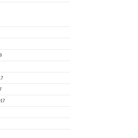
8
17
7
017