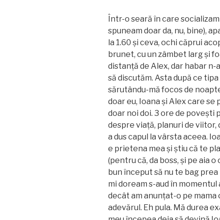
Într-o seară în care socializam
spuneam doar da, nu, bine), apa
la 1.60 și ceva, ochi căprui ac
brunet, cu un zâmbet larg și f
distanță de Alex, dar habar n
să discutăm. Asta după ce tipa
sărutându-mă focos de noapte 
doar eu, Ioana și Alex care s
doar noi doi. 3 ore de povești 
despre viață, planuri de viitor,
a dus capul la vârsta aceea. Io
e prietena mea și știu că te pl
(pentru că, da boss, și pe aia o
bun început să nu te bag prea 
mi doream s-aud în momentul a
decât am anunțat-o pe mama c-
adevărul. Eh pula. Mă durea ex
meu începea deja să devină Io