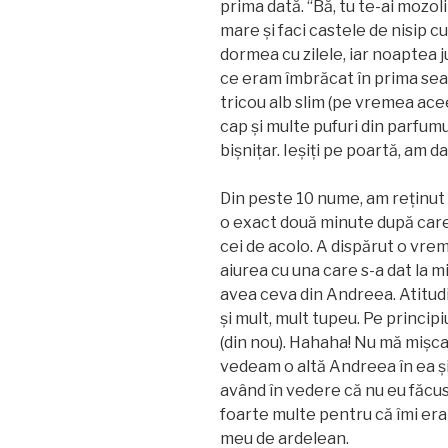
prima dată. “Bă, tu te-ai mozol
mare și faci castele de nisip c
dormea cu zilele, iar noaptea 
ce eram îmbrăcat în prima seară
tricou alb slim (pe vremea ace
cap și multe pufuri din parfum
bișnițar. Ieșiți pe poartă, am 
Din peste 10 nume, am reținut 
o exact două minute după care 
cei de acolo. A dispărut o vrem
aiurea cu una care s-a dat la 
avea ceva din Andreea. Atitudi
și mult, mult tupeu. Pe principi
(din nou). Hahaha! Nu mă mișca 
vedeam o altă Andreea în ea ș
având în vedere că nu eu făcu
foarte multe pentru că îmi era 
meu de ardelean.