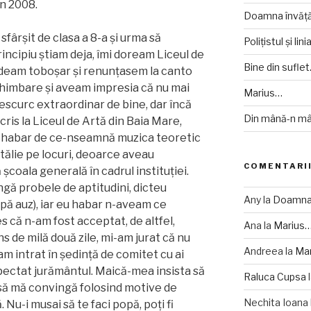
în 2008.
Doamna învăță
ârșit de clasa a 8-a și urma să
Polițistul și lin
rincipiu știam deja, îmi doream Liceul de
Bine din suflet
deam toboșar și renunțasem la canto
himbare și aveam impresia că nu mai
Marius…
descurc extraordinar de bine, dar încă
Din mână-n mâ
ris la Liceul de Artă din Baia Mare,
m habar de ce-nseamnă muzica teoretic
tălie pe locuri, deoarce aveau
COMENTARII
 școala generală în cadrul instituției.
ângă probele de aptitudini, dicteu
Any
la
Doamna 
upă auz), iar eu habar n-aveam ce
s că n-am fost acceptat, de altfel,
Ana
la
Marius
s de milă două zile, mi-am jurat că nu
Andreea
la
Ma
am intrat în ședință de comitet cu ai
spectat jurământul. Maică-mea insista să
Raluca Cupsa
 să mă convingă folosind motive de
Nechita Ioana
. Nu-i musai să te faci popă, poți fi