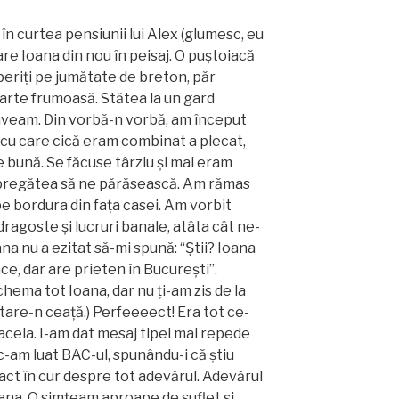
 în curtea pensiunii lui Alex (glumesc, eu
re Ioana din nou în peisaj. O puștoiacă
operiți pe jumătate de breton, păr
oarte frumoasă. Stătea la un gard
-aveam. Din vorbă-n vorbă, am început
 cu care cică eram combinat a plecat,
bună. Se făcuse târziu și mai eram
e pregătea să ne părăsească. Am rămas
pe bordura din fața casei. Am vorbit
 dragoste și lucruri banale, atâta cât ne-
ana nu a ezitat să-mi spună: “Știi? Ioana
ace, dar are prieten în București”.
 chema tot Ioana, dar nu ți-am zis de la
tare-n ceață.) Perfeeeect! Era tot ce-
cela. I-am dat mesaj tipei mai repede
am luat BAC-ul, spunându-i că știu
act în cur despre tot adevărul. Adevărul
ana. O simțeam aproape de suflet și