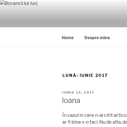
Sari
la
BOCANCII 
conținut
Un blog cu, și despre oameni.
Home
Despre mine
LUNĂ: IUNIE 2017
PUBLICAT
IUNIE 15, 2017
PE
Ioana
În cazul în care n-ai citit artico
ar fi bine s-o faci. Nu de alta, d