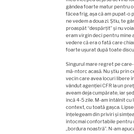
gândea foarte matur pentru o p
făcea frig, așa că am pupat-o 
ne vedem a doua zi. Știu, te gâ
proaspăt “despărțit” și nu voia
eram virgin deci pentru mine 
vedere că era o fată care chia
foarte ușurat după toate discuț
Singurul mare regret pe care-l
mă-ntorc acasă. Nu știu prin c
vecin care avea locuri libere î
vândut agenției CFR la un preț 
aveam deja cumpărate, iar șed
încă 4-5 zile. M-am întâlnit cu
context, cu toată gașca. Lips
înțelegeam din priviri și simțe
întocmai confortabile pentru 
„bordura noastră”. N-am apuca