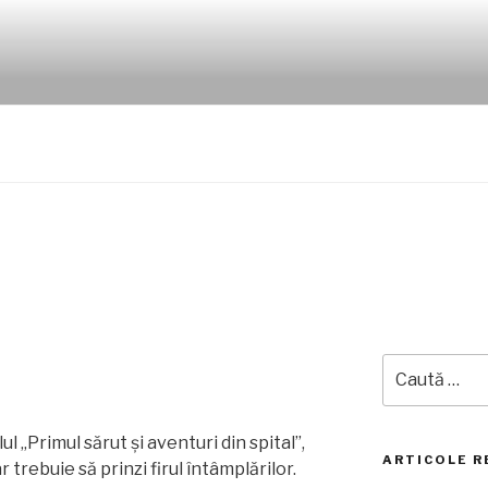
LUI JURJ
Caută
după:
lul „Primul sărut și aventuri din spital”,
ARTICOLE R
ar trebuie să prinzi firul întâmplărilor.