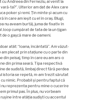
it cu Andreea din Ferneziu, ai venit la
u vară-ta?”. Ulterior am dat de Alex care
juca poker și remi. Țin minte și-acum cu
 în care am ieșit cu el în oraș. Blugi,
ea nu aveam burtă), juma de fixativ în
ul Joop cumpărat de tata de la un țigan
dat de o gașcă mare de oameni.
doar atât: “Ioana, încântată”. Am văzut-
am plecat prin stațiune cu o parte din
e din peisaj, timp în care eu am ars-o
mine din prima seară. Tipa respectivă
ne de sudistă, limbaj direct fără perdea
ul istoria se repetă, m-am trezit sărutat
cu nimic. Probabil și pentru faptul că
i nu reprezenta pentru mine o cucerire
sem primul pas. În plus, nu vorbeam
rușine între atâția sudiști cu accentul