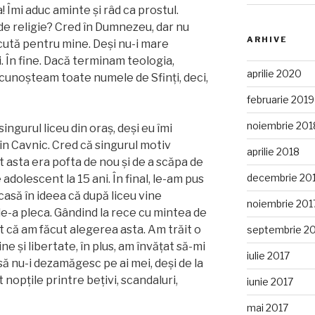
 Îmi aduc aminte și râd ca prostul.
de religie? Cred în Dumnezeu, dar nu
ARHIVE
ăcută pentru mine. Deși nu-i mare
zi. În fine. Dacă terminam teologia,
aprilie 2020
 cunoșteam toate numele de Sfinți, deci,
februarie 2019
noiembrie 201
ingurul liceu din oraș, deși eu îmi
in Cavnic. Cred că singurul motiv
aprilie 2018
 asta era pofta de nou și de a scăpa de
decembrie 20
 adolescent la 15 ani. În final, le-am pus
asă în ideea că după liceu vine
noiembrie 201
de-a pleca. Gândind la rece cu mintea de
 că am făcut alegerea asta. Am trăit o
septembrie 2
ne și libertate, în plus, am învățat să-mi
iulie 2017
să nu-i dezamăgesc pe ai mei, deși de la
nopțile printre bețivi, scandaluri,
iunie 2017
mai 2017