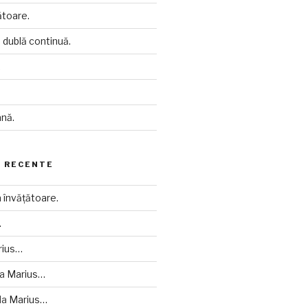
toare.
ia dublă continuă.
.
nă.
 RECENTE
învățătoare.
…
rius…
la
Marius…
la
Marius…