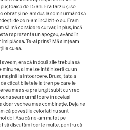
uștoaică de 15 ani. Era târziu și se
pe obraz și ne-am dus la somn urmând să
ndești de ce n-am încălzit-o eu. Eram
m să mă considere curvar, în plus, încă
asta reprezenta un apogeu, având în
r îmi plăcea. Te-ai prins? Mă simțeam
iile cu ea.
 aveam, era că în două zile trebuia să
e minune, ai mei se întâlniseră cu un
n mașină la întoarcere. Brusc, tata a
de căcat biletele la tren pe care le
erea mea s-a prelungit subit cu vreo
 Ioana seara următoare în același
ea doar vechea mea combinație. Deja ne
am că poveștile celorlați nu sunt
noi doi. Așa că ne-am mutat pe
t să discutăm foarte multe, pentru că