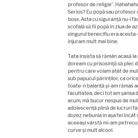
profesor de religie”. Hahahaha!
Serios? Eu popă sau profesor 
boss. Asta cu siguranță nu-i f
scofală să fii popă în ziua de a
singurul benecifiu era acesta:
înjuram mult mai bine.
Tata insista să rămân acasă la s
doream cu prisosință să plec d
pentru care voiam atât de mult
sub papucul părinților, ca orice
toate-n balanță și-am rămas ac
facultatea, deci tot am șansa 
acum, mă bucur nespus de mult
adolescență plină de lucruri fai
dozez nebunia în așa fel încât 
aceeași vârstă mi-am petrecut 
curve și mult alcool.