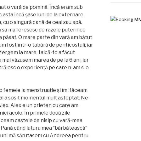
mat o vară de pomină. Încă eram sub
 asta încă șase luni de la externare.
cu o singură cană de ceai sau apă.
să mă feresesc de razele puternice
mi-a păsat. O mare parte din vară am bătut
am fost într-o tabără de penticostali, iar
Mergem la mare, taică-to a făcut
 mai văzusem marea de pe la 6 ani, iar
 trăiesc o experiență pe care n-am s-o
o femeie la menstruație și îmi făceam
nal a sosit momentul mult așteptat. Ne-
 Alex. Alex e un prieten cu care am
nici acolo. În primele două zile
făceam castele de nisip cu vară-mea
. Până când latura mea “bărbătească”
3 luni mă sărutasem cu Andreea pentru