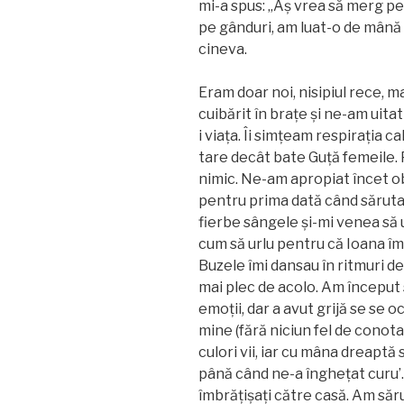
mi-a spus: „Aș vrea să merg pe 
pe gânduri, am luat-o de mână
cineva.
Eram doar noi, nisipiul rece, ma
cuibărit în brațe și ne-am uitat
i viața. Îi simțeam respirația c
tare decât bate Guță femeile.
nimic. Ne-am apropiat încet obr
pentru prima dată când sărut
fierbe sângele și-mi venea să 
cum să urlu pentru că Ioana îmi l
Buzele îmi dansau în ritmuri d
mai plec de acolo. Am început 
emoții, dar a avut grijă se se o
mine (fără niciun fel de conota
culori vii, iar cu mâna dreaptă 
până când ne-a înghețat curu’
îmbrățișați către casă. Am săr