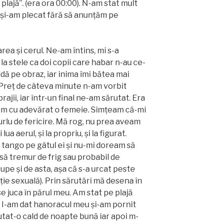
plajă”. (era ora 00:00). N-am stat mult
 și-am plecat fără să anunțăm pe
rea și cerul. Ne-am întins, mi s-a
 la stele ca doi copii care habar n-au ce-
aldă pe obraz, iar inima îmi bătea mai
 Preț de câteva minute n-am vorbit
ajii, iar într-un final ne-am sărutat. Era
am cu adevărat o femeie. Simțeam că-mi
urlu de fericire. Mă rog, nu prea aveam
ua aerul, și la propriu, și la figurat.
e tango pe gâtul ei și nu-mi doream să
să tremur de frig sau probabil de
cupe și de asta, așa că s-a urcat peste
ție sexuală). Prin sărutări mă desena în
se juca în părul meu. Am stat pe plajă
. I-am dat hanoracul meu și-am pornit
utat-o cald de noapte bună iar apoi m-